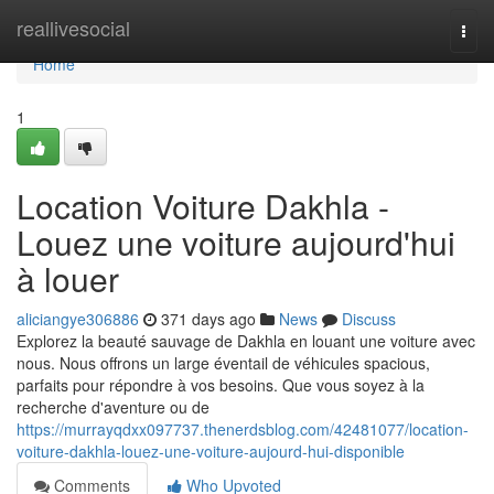
Home
reallivesocial
Togg
navi
Home
1
Location Voiture Dakhla -
Louez une voiture aujourd'hui
à louer
aliciangye306886
371 days ago
News
Discuss
Explorez la beauté sauvage de Dakhla en louant une voiture avec
nous. Nous offrons un large éventail de véhicules spacious,
parfaits pour répondre à vos besoins. Que vous soyez à la
recherche d'aventure ou de
https://murrayqdxx097737.thenerdsblog.com/42481077/location-
voiture-dakhla-louez-une-voiture-aujourd-hui-disponible
Comments
Who Upvoted