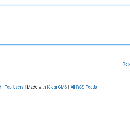
Rep
d
|
Top Users
| Made with
Kliqqi CMS
|
All RSS Feeds