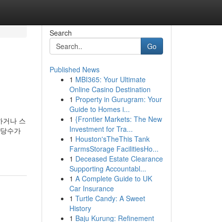
Search
Go
Published News
1
MBI365: Your Ultimate
Online Casino Destination
1
Property in Gurugram: Your
Guide to Homes i...
1
{Frontier Markets: The New
하거나 스
Investment for Tra...
상당수가
1
Houston'sTheThis Tank
FarmsStorage FacilitiesHo...
1
Deceased Estate Clearance
Supporting Accountabl...
1
A Complete Guide to UK
Car Insurance
1
Turtle Candy: A Sweet
History
1
Baju Kurung: Refinement