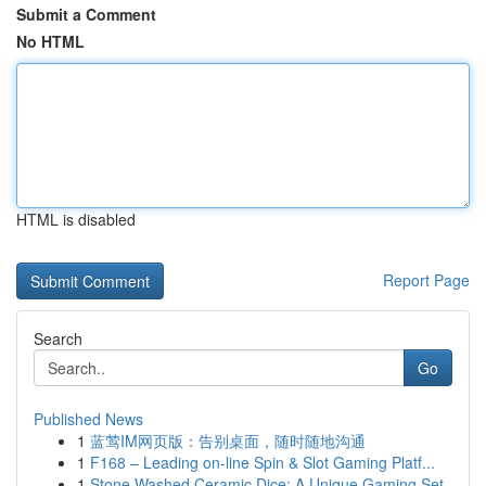
Submit a Comment
No HTML
HTML is disabled
Report Page
Search
Go
Published News
1
蓝莺IM网页版：告别桌面，随时随地沟通
1
F168 – Leading on-line Spin & Slot Gaming Platf...
1
Stone Washed Ceramic Dice: A Unique Gaming Set