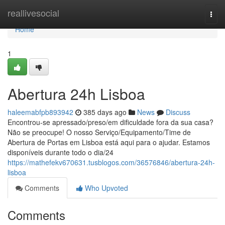
Home
reallivesocial
Togg
navi
Home
1
Abertura 24h Lisboa
haleemabfpb893942
385 days ago
News
Discuss
Encontrou-se apressado/preso/em dificuldade fora da sua casa?
Não se preocupe! O nosso Serviço/Equipamento/Time de
Abertura de Portas em Lisboa está aqui para o ajudar. Estamos
disponíveis durante todo o dia/24
https://mathefekv670631.tusblogos.com/36576846/abertura-24h-
lisboa
Comments
Who Upvoted
Comments