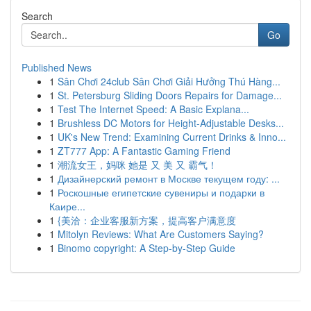
Search
Go
Published News
1
Sân Chơi 24club Sân Chơi Giải Hưởng Thú Hàng...
1
St. Petersburg Sliding Doors Repairs for Damage...
1
Test The Internet Speed: A Basic Explana...
1
Brushless DC Motors for Height-Adjustable Desks...
1
UK's New Trend: Examining Current Drinks & Inno...
1
ZT777 App: A Fantastic Gaming Friend
1
潮流女王，妈咪 她是 又 美 又 霸气！
1
Дизайнерский ремонт в Москве текущем году: ...
1
Роскошные египетские сувениры и подарки в
Каире...
1
{美洽：企业客服新方案，提高客户满意度
1
Mitolyn Reviews: What Are Customers Saying?
1
Binomo copyright: A Step-by-Step Guide