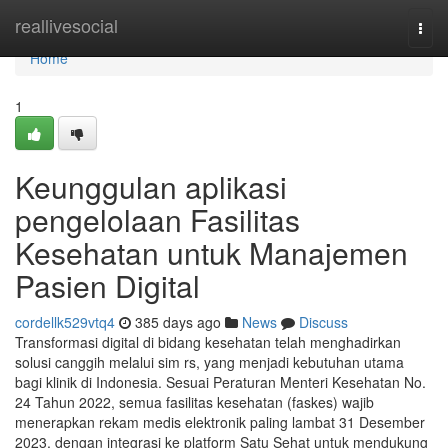
Home
reallivesocial
Togg
navi
Home
1
Keunggulan aplikasi
pengelolaan Fasilitas
Kesehatan untuk Manajemen
Pasien Digital
cordellk529vtq4
385 days ago
News
Discuss
Transformasi digital di bidang kesehatan telah menghadirkan
solusi canggih melalui sim rs, yang menjadi kebutuhan utama
bagi klinik di Indonesia. Sesuai Peraturan Menteri Kesehatan No.
24 Tahun 2022, semua fasilitas kesehatan (faskes) wajib
menerapkan rekam medis elektronik paling lambat 31 Desember
2023, dengan integrasi ke platform Satu Sehat untuk mendukung