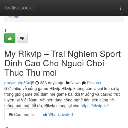
Home
reallivesocial
Togg
navi
Home
1
My Rikvip – Trai Nghiem Sport
Dinh Cao Cho Nguoi Choi
Thuc Thu moi
grayson0g56nlj5
386 days ago
News
Discuss
Giới thiệu về cổng game Rikvip Rikvip không còn là cái tên xa lạ
trong giới game thủ đam mê game bài đổi thưởng và casino trực
tuyến tại Việt Nam. Với nền tảng công nghệ tiên tiến cùng hệ
thống bảo mật tối ưu, Rikvip mang lại cho
https://rikvip.ltd/
Comments
Who Upvoted