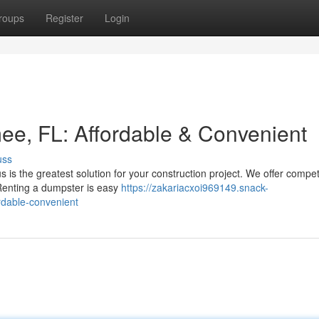
roups
Register
Login
e, FL: Affordable & Convenient
uss
is the greatest solution for your construction project. We offer compet
Renting a dumpster is easy
https://zakariacxoi969149.snack-
rdable-convenient