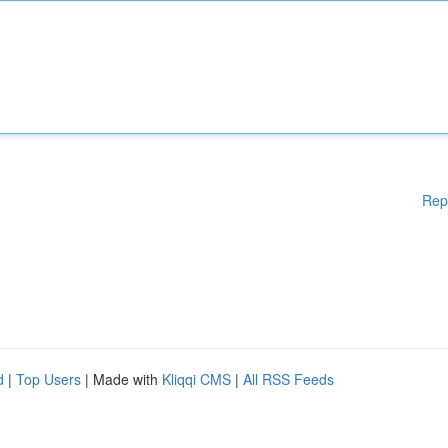
Rep
d
|
Top Users
| Made with
Kliqqi CMS
|
All RSS Feeds