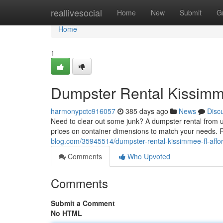
Home
reallivesocial
Home
New
Submit
G
Home
1
Dumpster Rental Kissimme
harmonypctc916057
385 days ago
News
Disc
Need to clear out some junk? A dumpster rental from us 
prices on container dimensions to match your needs. 
blog.com/35945514/dumpster-rental-kissimmee-fl-affo
Comments
Who Upvoted
Comments
Submit a Comment
No HTML