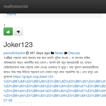
Home
reallivesocial
Home
1
Joker123
paulu603qxb4
387 days ago
News
Discuss
1xBet প্রোমো কোড ব্যবহার করা মানে বাড়তি সুবিধা পাওয়া – যা আপনার বাজির
অভিজ্ঞতাকে আরও আকর্ষণীয় করে তোলে। আপনি যদি নতুন ব্যবহারকারী হন, তাহলে
রেজিস্ট্রেশনের সময় প্রোমো কোড দেওয়া একেবারে না ভুলুন। আর পুরাতন ব্যবহারকারীদের
জন্যও সময় সময় বিভিন্ন প্রচারণা চলে যেখানে নতুন কোড প্রকাশিত হয়। চোখ রাখুন এবং
সুযোগের
https://graph.org/Joker123-
%E0%B8%AA%E0%B8%A5%E0%B8%AD%E0%B8%95%E0%B8%A
%E0%B9%80%E0%B8%A5%E0%B8%99%E0%B8%87%E0%B8%B2
%E0%B9%84%E0%B8%94%E0%B9%80%E0%B8%87%E0%B8%99
%E0%B8%84%E0%B8%A3%E0%B8%9A%E0%B8%88%E0%B8%9A
07-08