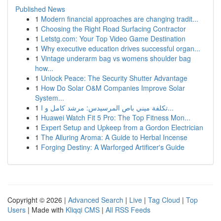
Published News
1
Modern financial approaches are changing tradit...
1
Choosing the Right Road Surfacing Contractor
1
Letstg.com: Your Top Video Game Destination
1
Why executive education drives successful organ...
1
Vintage underarm bag vs womens shoulder bag
how...
1
Unlock Peace: The Security Shutter Advantage
1
How Do Solar O&M Companies Improve Solar
System...
1
تكلفة ميني باص المرسيدس: مرشد كامل و ا...
1
Huawei Watch Fit 5 Pro: The Top Fitness Mon...
1
Expert Setup and Upkeep from a Gordon Electrician
1
The Alluring Aroma: A Guide to Herbal Incense
1
Forging Destiny: A Warforged Artificer's Guide
Copyright © 2026 |
Advanced Search
|
Live
|
Tag Cloud
|
Top
Users
| Made with
Kliqqi CMS
|
All RSS Feeds