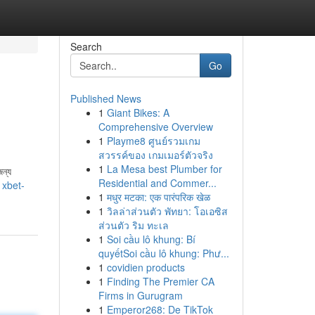
Search
Go
Published News
1
Giant Bikes: A
Comprehensive Overview
1
Playme8 ศูนย์รวมเกม
สวรรค์ของ เกมเมอร์ตัวจริง
1
La Mesa best Plumber for
জন্য
Residential and Commer...
1xbet-
1
मधुर मटका: एक पारंपरिक खेळ
1
วิลล่าส่วนตัว พัทยา: โอเอซิส
ส่วนตัว ริม ทะเล
1
Soi cầu lô khung: Bí
quyếtSoi cầu lô khung: Phư...
1
covidien products
1
Finding The Premier CA
Firms in Gurugram
1
Emperor268: De TikTok