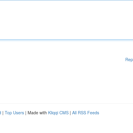
Rep
d
|
Top Users
| Made with
Kliqqi CMS
|
All RSS Feeds