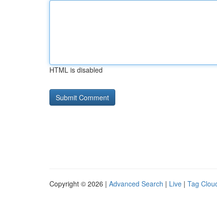
HTML is disabled
Copyright © 2026 |
Advanced Search
|
Live
|
Tag Clou