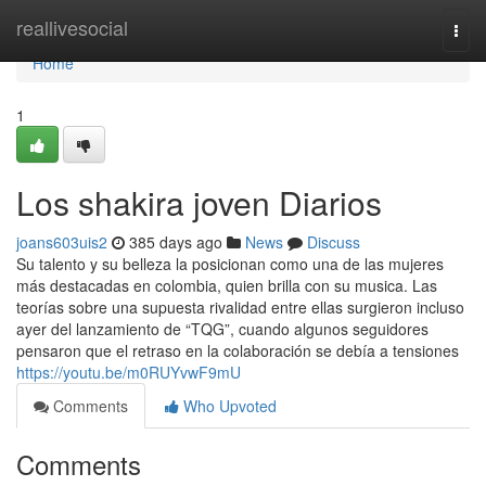
Home
reallivesocial
Togg
navi
Home
1
Los shakira joven Diarios
joans603uis2
385 days ago
News
Discuss
Su talento y su belleza la posicionan como una de las mujeres
más destacadas en colombia, quien brilla con su musica. Las
teorías sobre una supuesta rivalidad entre ellas surgieron incluso
ayer del lanzamiento de “TQG”, cuando algunos seguidores
pensaron que el retraso en la colaboración se debía a tensiones
https://youtu.be/m0RUYvwF9mU
Comments
Who Upvoted
Comments