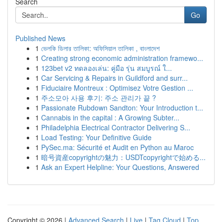
Search
Go
Published News
1
ভেলকি ডিলার তালিকা: অফিসিয়াল তালিকা , বাংলাদেশ
1
Creating strong economic administration framewo...
1
123bet v2 ทดลองเล่น: คู่มือ รุ่น สมบูรณ์ ใ...
1
Car Servicing & Repairs in Guildford and surr...
1
Fiduciaire Montreux : Optimisez Votre Gestion ...
1
주소모아 사용 후기: 주소 관리가 끝 ?
1
Passionate Rubdown Sandton: Your Introduction t...
1
Cannabis in the capital : A Growing Subter...
1
Philadelphia Electrical Contractor Delivering S...
1
Load Testing: Your Definitive Guide
1
PySec.ma: Sécurité et Audit en Python au Maroc
1
暗号資産copyrightの魅力：USDTcopyrightで始める...
1
Ask an Expert Helpline: Your Questions, Answered
Copyright © 2026 |
Advanced Search
|
Live
|
Tag Cloud
|
Top