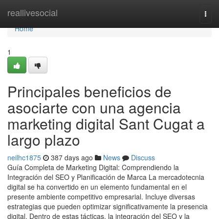
Home
reallivesocial
Togg
navi
Home
1
Principales beneficios de
asociarte con una agencia
marketing digital Sant Cugat a
largo plazo
neilhc1875
387 days ago
News
Discuss
Guía Completa de Marketing Digital: Comprendiendo la
Integración del SEO y Planificación de Marca La mercadotecnia
digital se ha convertido en un elemento fundamental en el
presente ambiente competitivo empresarial. Incluye diversas
estrategias que pueden optimizar significativamente la presencia
digital. Dentro de estas tácticas, la integración del SEO y la