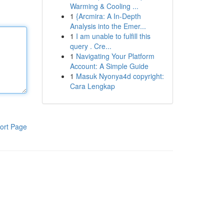
Warming & Cooling ...
1
{Arcmira: A In-Depth
Analysis into the Emer...
1
I am unable to fulfill this
query . Cre...
1
Navigating Your Platform
Account: A Simple Guide
1
Masuk Nyonya4d copyright:
Cara Lengkap
ort Page