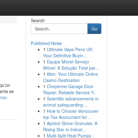
Search
Go
Published News
1
Ultimate Vape Pens UK:
Your Definitive Buyin...
1
Equipe Móvel Serviço
Móvel: A Solução Total par...
1
88m: Your Ultimate Online
Casino Destination
 qu’on
1
Cheyenne Garage Door
ents se
Repair: Reliable Service Y...
nce-
1
Scientific advancements in
animal safeguarding ...
1
How to Choose Vancouver
top Tax Accountant for ...
1
Apricot Stone Granules: A
Rising Star in Indust...
1
Multi-Split Heat Pumps :