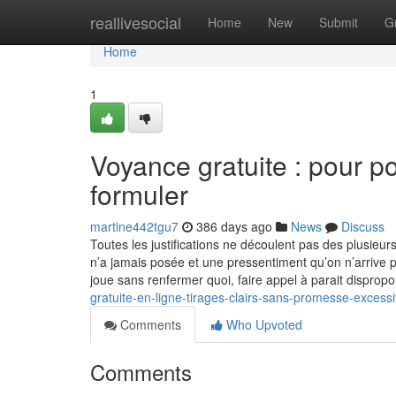
Home
reallivesocial
Home
New
Submit
G
Home
1
Voyance gratuite : pour p
formuler
martine442tgu7
386 days ago
News
Discuss
Toutes les justifications ne découlent pas des plusieu
n’a jamais posée et une pressentiment qu’on n’arrive 
joue sans renfermer quoi, faire appel à parait dispropo
gratuite-en-ligne-tirages-clairs-sans-promesse-excess
Comments
Who Upvoted
Comments