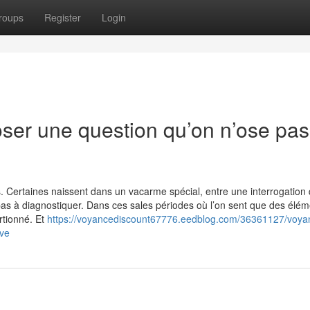
roups
Register
Login
oser une question qu’on n’ose pas
rs. Certaines naissent dans un vacarme spécial, entre une interrogation
pas à diagnostiquer. Dans ces sales périodes où l’on sent que des élém
rtionné. Et
https://voyancediscount67776.eedblog.com/36361127/voya
ive