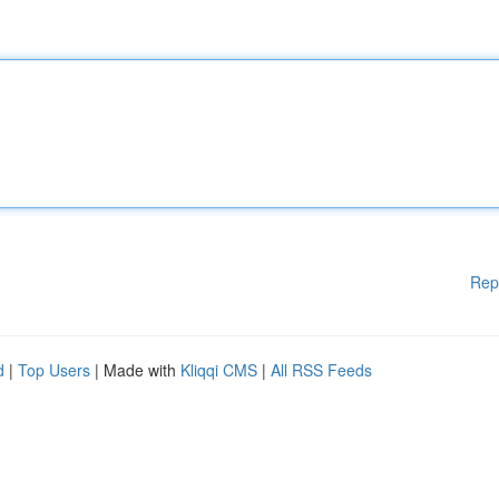
Rep
d
|
Top Users
| Made with
Kliqqi CMS
|
All RSS Feeds