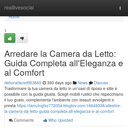
Home
reallivesocial
Togg
navi
Home
1
Arredare la Camera da Letto:
Guida Completa all'Eleganza e
al Comfort
deborahkcvd953665
393 days ago
News
Discuss
Trasformare la tua camera da letto in un’oasi di riposo e stile è
possibile con la guida giusta. Scegli mobili rustici che rispecchiano
il tuo gusto, complementa l'ambiente con tessuti avvolgenti e
presta
https://tamzingfsz772054.blogtov.com/16649338/allestire-
la-camera-da-letto-guida-completa-all-eleganza-e-al-comfort
Comments
Who Upvoted