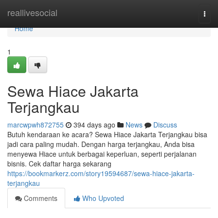
Home
reallivesocial
Togg
navi
Home
1
Sewa Hiace Jakarta
Terjangkau
marcwpwh872755
394 days ago
News
Discuss
Butuh kendaraan ke acara? Sewa Hiace Jakarta Terjangkau bisa
jadi cara paling mudah. Dengan harga terjangkau, Anda bisa
menyewa Hiace untuk berbagai keperluan, seperti perjalanan
bisnis. Cek daftar harga sekarang
https://bookmarkerz.com/story19594687/sewa-hiace-jakarta-
terjangkau
Comments
Who Upvoted