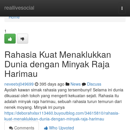
Home
reallivesocial
Togg
navi
Home
1
Rahasia Kuat Menaklukkan
Dunia dengan Minyak Raja
Harimau
neveetxj049699
395 days ago
News
Discuss
Ayolah kawan simak rahasia yang tersembunyi! Selama ini dunia
dikuasai oleh tokoh yang mengerti kekuatan sejati. Rahasia itu
adalah minyak raja harimau, sebuah rahasia turun temurun dari
nenek moyang. Minyak ini punya
https://deborahxlsx113460.buyoutblog.com/34615810/rahasia-
kuat-menaklukkan-dunia-dengan-minyak-raja-harimau
Comments
Who Upvoted