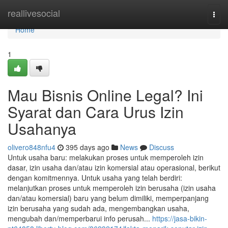
Home
reallivesocial
Togg
navi
Home
1
Mau Bisnis Online Legal? Ini
Syarat dan Cara Urus Izin
Usahanya
olivero848nfu4
395 days ago
News
Discuss
Untuk usaha baru: melakukan proses untuk memperoleh izin
dasar, izin usaha dan/atau izin komersial atau operasional, berikut
dengan komitmennya. Untuk usaha yang telah berdiri:
melanjutkan proses untuk memperoleh izin berusaha (izin usaha
dan/atau komersial) baru yang belum dimiliki, memperpanjang
izin berusaha yang sudah ada, mengembangkan usaha,
mengubah dan/memperbarui info perusah...
https://jasa-bikin-