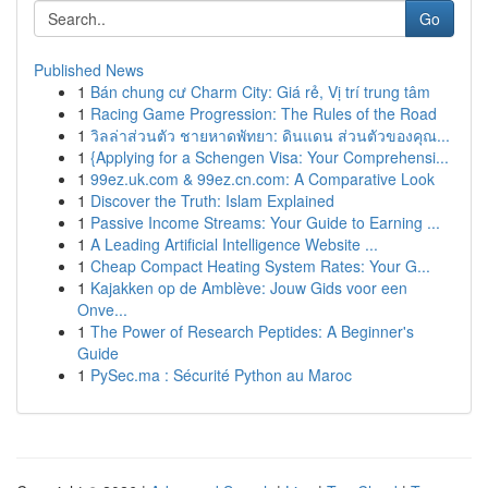
Go
Published News
1
Bán chung cư Charm City: Giá rẻ, Vị trí trung tâm
1
Racing Game Progression: The Rules of the Road
1
วิลล่าส่วนตัว ชายหาดพัทยา: ดินแดน ส่วนตัวของคุณ...
1
{Applying for a Schengen Visa: Your Comprehensi...
1
99ez.uk.com & 99ez.cn.com: A Comparative Look
1
Discover the Truth: Islam Explained
1
Passive Income Streams: Your Guide to Earning ...
1
A Leading Artificial Intelligence Website ...
1
Cheap Compact Heating System Rates: Your G...
1
Kajakken op de Amblève: Jouw Gids voor een
Onve...
1
The Power of Research Peptides: A Beginner's
Guide
1
PySec.ma : Sécurité Python au Maroc