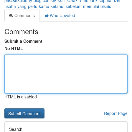
pt64858.liberty-blog.com/36232174/fakta-menarik-seputar-izin-
usaha-yang-perlu-kamu-ketahui-sebelum-memulai-bisnis
Comments
Who Upvoted
Comments
Submit a Comment
No HTML
HTML is disabled
Report Page
Search