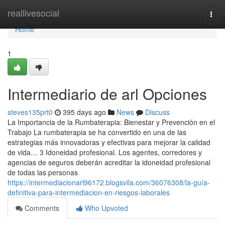
Home
reallivesocial
Togg
navi
Home
1
Intermediario de arl Opciones
steves135prt0
395 days ago
News
Discuss
La Importancia de la Rumbaterapia: Bienestar y Prevención en el
Trabajo La rumbaterapia se ha convertido en una de las
estrategias más innovadoras y efectivas para mejorar la calidad
de vida… 3 Idoneidad profesional. Los agentes, corredores y
agencias de seguros deberán acreditar la idoneidad profesional
de todas las personas
https://intermediacionarl96172.blogsvila.com/36076308/la-guía-
definitiva-para-intermediacion-en-riesgos-laborales
Comments
Who Upvoted