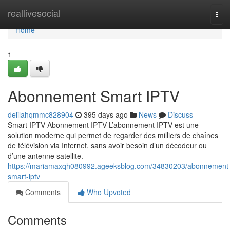
Home
reallivesocial
Tog
navi
Home
1
Abonnement Smart IPTV
delilahqmmc828904
395 days ago
News
Discuss
Smart IPTV Abonnement IPTV L’abonnement IPTV est une
solution moderne qui permet de regarder des milliers de chaînes
de télévision via Internet, sans avoir besoin d’un décodeur ou
d’une antenne satellite.
https://mariamaxqh080992.ageeksblog.com/34830203/abonnement
smart-iptv
Comments
Who Upvoted
Comments