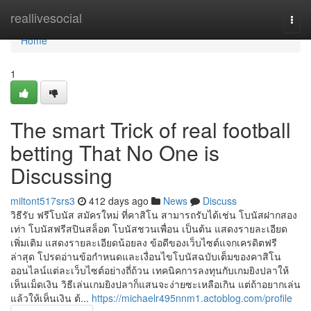
Home
reallivesocial
Togg
navi
Home
1
The smart Trick of real football
betting That No One is
Discussing
miltont517srs3
412 days ago
News
Discuss
วิธีรับ ฟรีโบนัส สมัครใหม่ ที่คาสิโน สามารถรับได้เช่น โบนัสฝากสอง
เท่า โบนัสฟรีสปินสล็อต โบนัสชวนเพื่อน เป็นต้น แสดงรายละเอียด
เพิ่มเติม แสดงรายละเอียดน้อยลง ข้อดีของเว็บไซต์แจกเครดิตฟรี
ล่าสุด โปรดอ่านข้อกำหนดและเงื่อนไขโบนัสฉบับเต็มของคาสิโน
ออนไลน์แต่ละเว็บไซต์อย่างถี่ถ้วน เทคนิคการลงทุนกับเกมยิงปลาให้
เห็นเม็ดเงิน วิธีเล่นเกมยิงปลาก็แสนจะง่ายซะเหลือเกิน แต่ถ้าอยากเล่น
แล้วให้เห็นเงิน ต้...
https://michaelr495nnm1.actoblog.com/profile