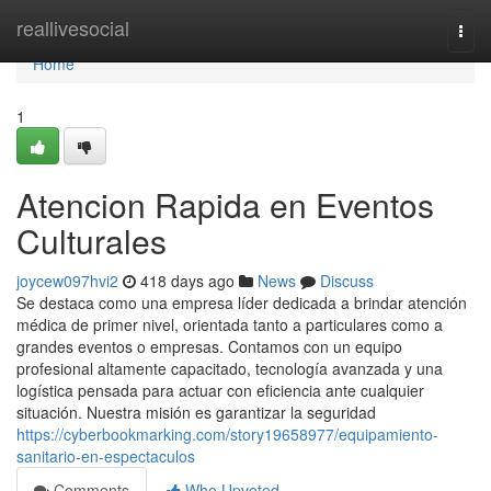
Home
reallivesocial
Togg
navi
Home
1
Atencion Rapida en Eventos
Culturales
joycew097hvi2
418 days ago
News
Discuss
Se destaca como una empresa líder dedicada a brindar atención
médica de primer nivel, orientada tanto a particulares como a
grandes eventos o empresas. Contamos con un equipo
profesional altamente capacitado, tecnología avanzada y una
logística pensada para actuar con eficiencia ante cualquier
situación. Nuestra misión es garantizar la seguridad
https://cyberbookmarking.com/story19658977/equipamiento-
sanitario-en-espectaculos
Comments
Who Upvoted