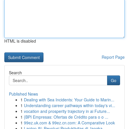
HTML is disabled
Report Page
Search
Go
Published News
1
Dealing with Sea Incidents: Your Guide to Marin...
1
Understanding career pathways within today's vi...
1
vocation and prosperity trajectory in ai Future...
1
{BPI Empresas: Ofertas de Crédito para o o ...
1
99ez.uk.com & 99ez.cn.com: A Comparative Look
1
Laptop AI: Revolusi Produktivitas di Jangka...