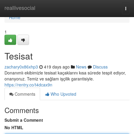
Home
reallivesocial
Togg
navi
Home
1
Tesisat
zachary0x86xhp3
419 days ago
News
Discuss
Donanımlı ekibimizle tesisat kaçaklarını kısa sürede tespit ediyor,
onarıyoruz. Temiz ve sağlam işçilik garantisiyle.
https://rentry.co/t4dcax9n
Comments
Who Upvoted
Comments
Submit a Comment
No HTML