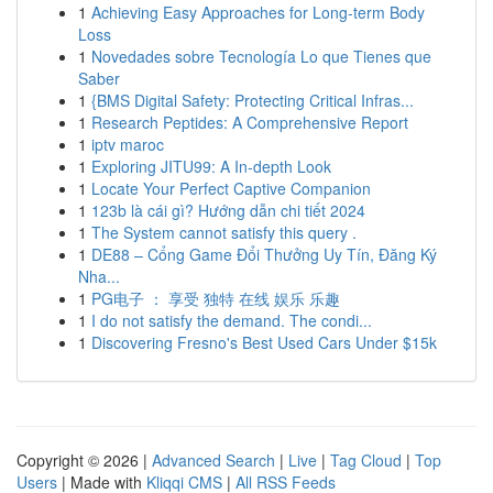
1
Achieving Easy Approaches for Long-term Body
Loss
1
Novedades sobre Tecnología Lo que Tienes que
Saber
1
{BMS Digital Safety: Protecting Critical Infras...
1
Research Peptides: A Comprehensive Report
1
iptv maroc
1
Exploring JITU99: A In-depth Look
1
Locate Your Perfect Captive Companion
1
123b là cái gì? Hướng dẫn chi tiết 2024
1
The System cannot satisfy this query .
1
DE88 – Cổng Game Đổi Thưởng Uy Tín, Đăng Ký
Nha...
1
PG电子 ： 享受 独特 在线 娱乐 乐趣
1
I do not satisfy the demand. The condi...
1
Discovering Fresno's Best Used Cars Under $15k
Copyright © 2026 |
Advanced Search
|
Live
|
Tag Cloud
|
Top
Users
| Made with
Kliqqi CMS
|
All RSS Feeds