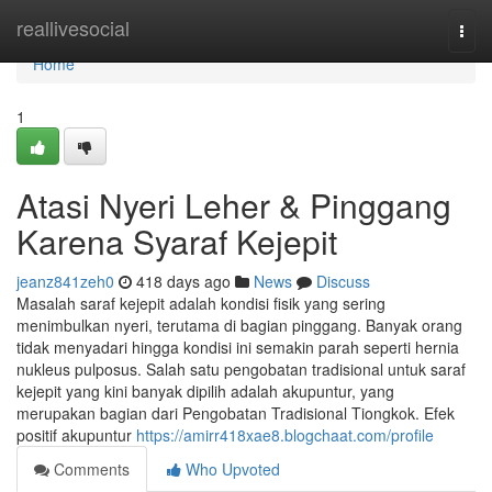
Home
reallivesocial
Togg
navi
Home
1
Atasi Nyeri Leher & Pinggang
Karena Syaraf Kejepit
jeanz841zeh0
418 days ago
News
Discuss
Masalah saraf kejepit adalah kondisi fisik yang sering
menimbulkan nyeri, terutama di bagian pinggang. Banyak orang
tidak menyadari hingga kondisi ini semakin parah seperti hernia
nukleus pulposus. Salah satu pengobatan tradisional untuk saraf
kejepit yang kini banyak dipilih adalah akupuntur, yang
merupakan bagian dari Pengobatan Tradisional Tiongkok. Efek
positif akupuntur
https://amirr418xae8.blogchaat.com/profile
Comments
Who Upvoted