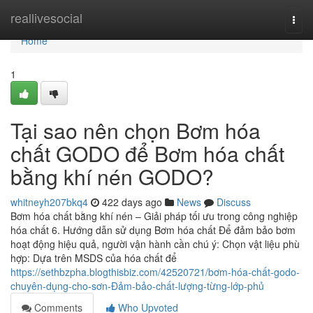
Home
reallivesocial
Togg
navi
Home
1
Tại sao nên chọn Bơm hóa
chất GODO để Bơm hóa chất
bằng khí nén GODO?
whitneyh207bkq4
422 days ago
News
Discuss
Bơm hóa chất bằng khí nén – Giải pháp tối ưu trong công nghiệp
hóa chất 6. Hướng dẫn sử dụng Bơm hóa chất Để đảm bảo bơm
hoạt động hiệu quả, người vận hành cần chú ý: Chọn vật liệu phù
hợp: Dựa trên MSDS của hóa chất để
https://sethbzpha.blogthisbiz.com/42520721/bơm-hóa-chất-godo-
chuyên-dụng-cho-sơn-Đảm-bảo-chất-lượng-từng-lớp-phủ
Comments
Who Upvoted