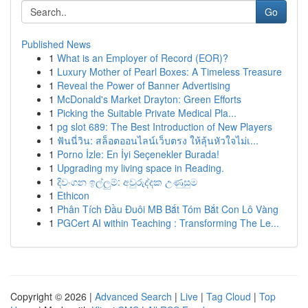
Go
Published News
1
What is an Employer of Record (EOR)?
1
Luxury Mother of Pearl Boxes: A Timeless Treasure
1
Reveal the Power of Banner Advertising
1
McDonald's Market Drayton: Green Efforts
1
Picking the Suitable Private Medical Pla...
1
pg slot 689: The Best Introduction of New Players
1
ฟันนี่วิน: สล็อตออนไลน์เว็บตรง ให้ลุ้นหัวใจไม่เ...
1
Porno İzle: En İyi Seçenekler Burada!
1
Upgrading my living space in Reading.
1
දිවංගන ඉල්ලුම්: අවුරුද්දක උණුසුම
1
Ethicon
1
Phân Tích Đầu Đuôi MB Bắt Tóm Bắt Con Lô Vàng
1
PGCert AI within Teaching : Transforming The Le...
Copyright © 2026 |
Advanced Search
|
Live
|
Tag Cloud
|
Top