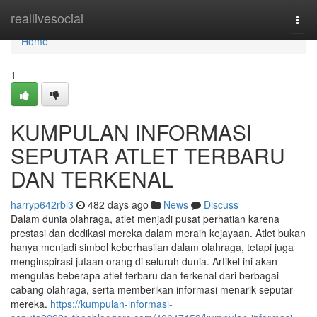
Home
reallivesocial
Togg
navi
Home
1
KUMPULAN INFORMASI
SEPUTAR ATLET TERBARU
DAN TERKENAL
harryp642rbl3
482 days ago
News
Discuss
Dalam dunia olahraga, atlet menjadi pusat perhatian karena
prestasi dan dedikasi mereka dalam meraih kejayaan. Atlet bukan
hanya menjadi simbol keberhasilan dalam olahraga, tetapi juga
menginspirasi jutaan orang di seluruh dunia. Artikel ini akan
mengulas beberapa atlet terbaru dan terkenal dari berbagai
cabang olahraga, serta memberikan informasi menarik seputar
mereka.
https://kumpulan-informasi-