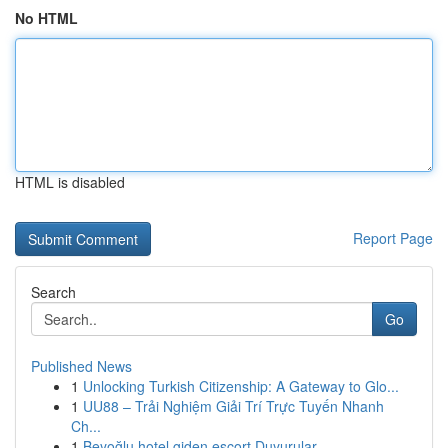
No HTML
HTML is disabled
Report Page
Search
Go
Published News
1
Unlocking Turkish Citizenship: A Gateway to Glo...
1
UU88 – Trải Nghiệm Giải Trí Trực Tuyến Nhanh
Ch...
1
Beyoğlu hotel giden escort Duyurular