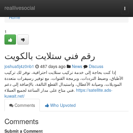
Home
reallivesocial
Togg
navi
Home
1
رقم فني ستلايت بالكويت
joshua5j4z0nb1
487 days ago
News
Discuss
إذا كنت بحاجة إلى خدمة تركيب ستلايت احترافية، نوفر لك تركيب
الأطباق، وضبط الترددات، وبرمجة القنوات، مع توفير رسيفرات متعددة
الموديلات، وصيانة الأعطال، واستبدال القطع التالفة، بالإضافة إلى دعم
فني متاح على مدار الساعة لجميع العملاء.
https://satellite.ads-
kuwait.net/
Comments
Who Upvoted
Comments
Submit a Comment