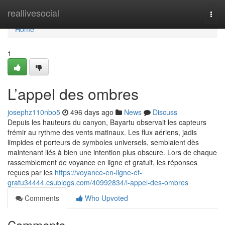
Home
reallivesocial
Togg
navi
Home
1
L’appel des ombres
josephz110nbo5
496 days ago
News
Discuss
Depuis les hauteurs du canyon, Bayartu observait les capteurs
frémir au rythme des vents matinaux. Les flux aériens, jadis
limpides et porteurs de symboles universels, semblaient dès
maintenant liés à bien une intention plus obscure. Lors de chaque
rassemblement de voyance en ligne et gratuit, les réponses
reçues par les
https://voyance-en-ligne-et-
gratu34444.csublogs.com/40992834/l-appel-des-ombres
Comments
Who Upvoted
Comments