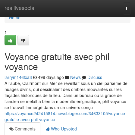
Home
reallivesocial
Togg
navi
Home
1
Voyance gratuite avec phil
voyance
larrym146txa3
499 days ago
News
Discuss
À l’aube, Clairmont-sur-Mer se réveillait sous un ciel parsemé de
nuages divins, qui dessinaient des ombres mouvantes sur les
façades historiques de le lieu. Dans un bureau où la grâce de
l’ancien se mêlait à bien la modernité énigmatique, phil voyance
se trouvait immergé dans un un univers conçu
https://voyance242415814.newsbloger.com/34633105/voyance-
gratuite-avec-phil-voyance
Comments
Who Upvoted