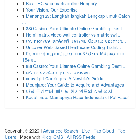
1
Buy THC vape carts online Hungary
1
Your Vision, Our Expertise
1
Menang123: Langkah-langkah Lengkap untuk Calon
...
1
88i Casino: Your Ultimate Online Gambling Desti...
1
Hdmi matrix video wall controller vs matrix swi...
1
เว็บ next789 เครดิตฟรี: เจาะพบ ข้อเสนอ ของรางวั...
1
Uncover Web-Based Healthcare Coding Traini...
1
Γευστική περιπέτεια: σουβλάκια Μύτικα στο
15+ ε...
1
88i Casino: Your Ultimate Online Gambling Desti...
1
חשפנית: המדריך המלא למתחילים
1
copyright Cartridges: A Newbie's Guide
1
Mounjaro: Your Guide to Acquire and Advantages
1
다낭 돈키호테: 베트남 현지인들의 쇼핑 성지
1
Kedai Indo: Mantapnya Rasa Indonesia di Poi Pasar
Copyright © 2026 |
Advanced Search
|
Live
|
Tag Cloud
|
Top
Users
| Made with
Kliqqi CMS
|
All RSS Feeds