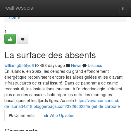
Home
reallivesocial
Togg
navi
Home
1
La surface des absents
williamg555fyq6
498 days ago
News
Discuss
En Islande, en 2092, les cendres du grand effondrement
énergétique recouvraient encore les allées gelées et les d'avant
infrastructures de cristal fissuré. Dans ce panorama de calme
reconstruit, les installations touchant à l'endocrinologie n’étaient
plus que des capsules isolé réparties entre les montagnes
basaltiques et les fjords figés. Au sein
https://voyance-sans-cb-
de-lauria34218.bloggerbags.com/39265023/le-gel-de-carbone
Comments
Who Upvoted
Comments