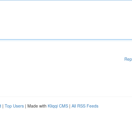
Rep
d
|
Top Users
| Made with
Kliqqi CMS
|
All RSS Feeds