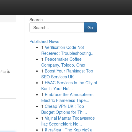
Search
Go
Published News
1
Verification Code Not
Received: Troubleshooting...
1
Peacemaker Coffee
Company, Toledo, Ohio
1
Boost Your Rankings: Top
,नीम के
SEO Services UK
1
HVAC Services in the City of
Kent : Your Nei...
1
Embrace the Atmosphere:
Electric Flameless Tape...
1
Cheap VPN UK : Top
Budget Options for Thi...
1
Vajinal Mantar Tedavisinde
İlaç Seçenekleri: Ne...
1
ลิเวอร์พูล : The Kop ฟอร์ม