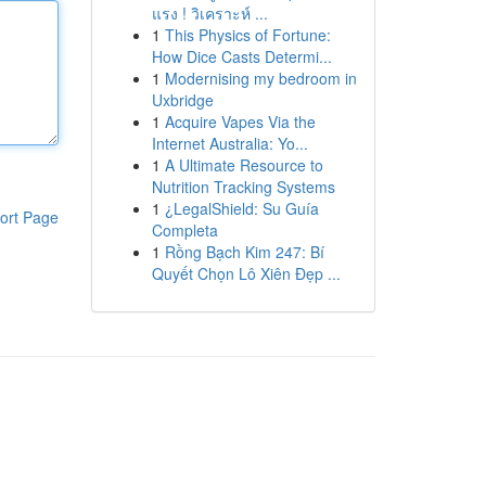
แรง ! วิเคราะห์ ...
1
This Physics of Fortune:
How Dice Casts Determi...
1
Modernising my bedroom in
Uxbridge
1
Acquire Vapes Via the
Internet Australia: Yo...
1
A Ultimate Resource to
Nutrition Tracking Systems
1
¿LegalShield: Su Guía
ort Page
Completa
1
Rồng Bạch Kim 247: Bí
Quyết Chọn Lô Xiên Đẹp ...