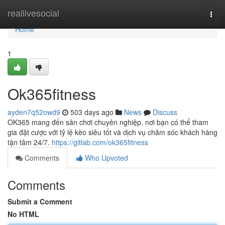
Home
reallivesocial
Togg
navi
Home
1
Ok365fitness
ayden7q52owd9
503 days ago
News
Discuss
OK365 mang đến sân chơi chuyên nghiệp, nơi bạn có thể tham
gia đặt cược với tỷ lệ kèo siêu tốt và dịch vụ chăm sóc khách hàng
tận tâm 24/7.
https://gitlab.com/ok365fitness
Comments
Who Upvoted
Comments
Submit a Comment
No HTML