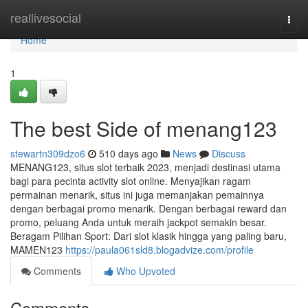
Home
reallivesocial
Togg
navi
Home
1
The best Side of menang123
stewartn309dzo6
510 days ago
News
Discuss
MENANG123, situs slot terbaik 2023, menjadi destinasi utama
bagi para pecinta activity slot online. Menyajikan ragam
permainan menarik, situs ini juga memanjakan pemainnya
dengan berbagai promo menarik. Dengan berbagai reward dan
promo, peluang Anda untuk meraih jackpot semakin besar.
Beragam Pilihan Sport: Dari slot klasik hingga yang paling baru,
MAMEN123
https://paula061sld8.blogadvize.com/profile
Comments
Who Upvoted
Comments