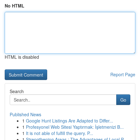
No HTML
HTML is disabled
Report Page
Search
Go
Published News
1
Google Hunt Listings Are Adapted to Differ...
1
Profesyonel Web Sitesi Yaptırmak: İşletmenizi B...
1
It is not able of fulfill the query. P...
1
Strengthening Areas : The Advantages of Local P...