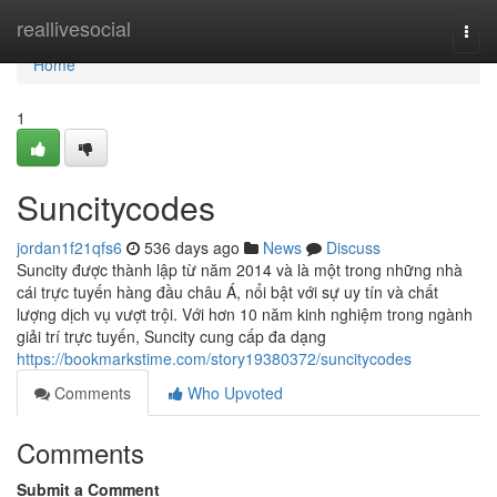
Home
reallivesocial
Togg
navi
Home
1
Suncitycodes
jordan1f21qfs6
536 days ago
News
Discuss
Suncity được thành lập từ năm 2014 và là một trong những nhà
cái trực tuyến hàng đầu châu Á, nổi bật với sự uy tín và chất
lượng dịch vụ vượt trội. Với hơn 10 năm kinh nghiệm trong ngành
giải trí trực tuyến, Suncity cung cấp đa dạng
https://bookmarkstime.com/story19380372/suncitycodes
Comments
Who Upvoted
Comments
Submit a Comment