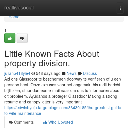
Home
reallivesocial
Togg
navi
Home
1
Little Known Facts About
property division.
julianb418yie4
548 days ago
News
Discuss
Aid ons Glassdoor te beschermen doorway te verifiëren of u een
persoon bent. Onze excuses voor het ongemak. Als u dit bericht
blijft zien, stuur dan een e-mail naar om ons te informeren about
dit probleem. Ayúdanos a proteger Glassdoor Making a strong
resume and canopy letter is very important
https://edwinbyoju.targetblogs.com/33430185/the-greatest-guide-
to-wife-maintenance
Comments
Who Upvoted