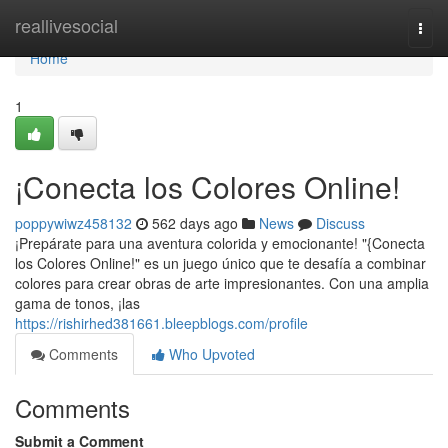
Home
reallivesocial
Togg
navi
Home
1
¡Conecta los Colores Online!
poppywiwz458132
562 days ago
News
Discuss
¡Prepárate para una aventura colorida y emocionante! "{Conecta
los Colores Online!" es un juego único que te desafía a combinar
colores para crear obras de arte impresionantes. Con una amplia
gama de tonos, ¡las
https://rishirhed381661.bleepblogs.com/profile
Comments
Who Upvoted
Comments
Submit a Comment