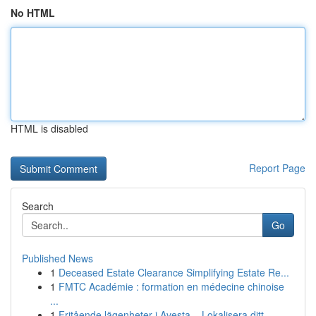
No HTML
HTML is disabled
Report Page
Search
Go
Published News
1
Deceased Estate Clearance Simplifying Estate Re...
1
FMTC Académie : formation en médecine chinoise
...
1
Fritående lägenheter i Avesta – Lokalisera ditt...