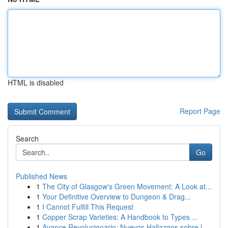
HTML is disabled
Report Page
Search
Go
Published News
1
The City of Glasgow's Green Movement: A Look at...
1
Your Definitive Overview to Dungeon & Drag...
1
I Cannot Fulfill This Request
1
Copper Scrap Varieties: A Handbook to Types ...
1
Avance Revolucionario: Nuevos Hallazgos sobre l...