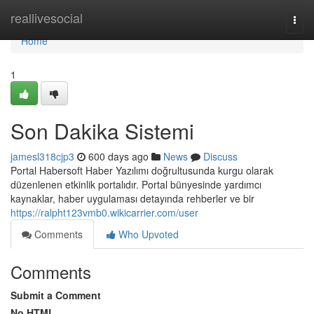
Home
reallivesocial
Togg
navi
Home
1
Son Dakika Sistemi
jamesl318cjp3
600 days ago
News
Discuss
Portal Habersoft Haber Yazılımı doğrultusunda kurgu olarak
düzenlenen etkinlik portalıdır. Portal bünyesinde yardımcı
kaynaklar, haber uygulaması detayında rehberler ve bir
https://ralpht123vmb0.wikicarrier.com/user
Comments
Who Upvoted
Comments
Submit a Comment
No HTML