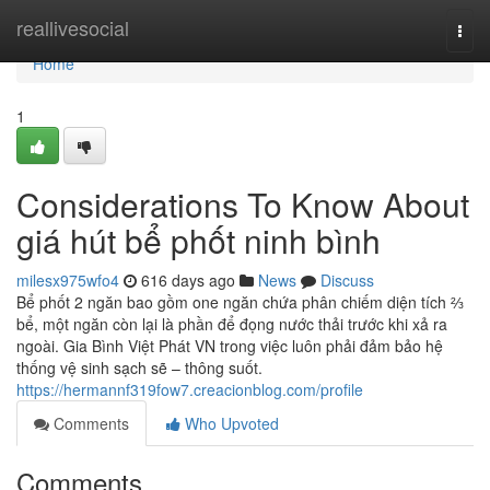
Home
reallivesocial
Togg
navi
Home
1
Considerations To Know About
giá hút bể phốt ninh bình
milesx975wfo4
616 days ago
News
Discuss
Bể phốt 2 ngăn bao gồm one ngăn chứa phân chiếm diện tích ⅔
bể, một ngăn còn lại là phần để đọng nước thải trước khi xả ra
ngoài. Gia Bình Việt Phát VN trong việc luôn phải đảm bảo hệ
thống vệ sinh sạch sẽ – thông suốt.
https://hermannf319fow7.creacionblog.com/profile
Comments
Who Upvoted
Comments