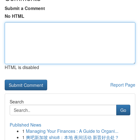
Submit a Comment
No HTML
HTML is disabled
Report Page
Search
Go
Published News
1
Managing Your Finances : A Guide to Organi...
1
爽吧新加坡 shio8：本地 夜间活动 新晋好去处？