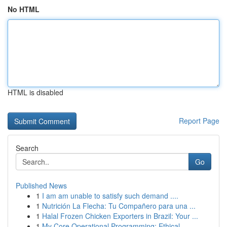
No HTML
HTML is disabled
Report Page
Search
Go
Published News
1
I am am unable to satisfy such demand ....
1
Nutrición La Flecha: Tu Compañero para una ...
1
Halal Frozen Chicken Exporters in Brazil: Your ...
1
My Core Operational Programming: Ethical