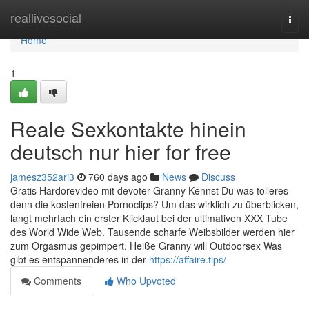
Home
reallivesocial
Togg
navi
Home
1
Reale Sexkontakte hinein
deutsch nur hier for free
jamesz352ari3
760 days ago
News
Discuss
Gratis Hardorevideo mit devoter Granny Kennst Du was tolleres
denn die kostenfreien Pornoclips? Um das wirklich zu überblicken,
langt mehrfach ein erster Klicklaut bei der ultimativen XXX Tube
des World Wide Web. Tausende scharfe Weibsbilder werden hier
zum Orgasmus gepimpert. Heiße Granny will Outdoorsex Was
gibt es entspannenderes in der
https://affaire.tips/
Comments
Who Upvoted